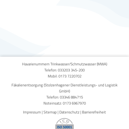
Published on
30. September 2020
Havarienummern Trinkwasser/Schmutzwasser (MWA)
Telefon:
033203 345-200
Mobil:
0173 7220702
Fäkalienentsorgung (Stolzenhagener Dienstleistungs- und Logistik
GmbH)
Telefon:
03346 884715
Noteinsatz:
0173 6967970
Impressum
|
Sitemap
|
Datenschutz
|
Barrierefreiheit