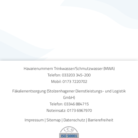
Published on
30. September 2020
Havarienummern Trinkwasser/Schmutzwasser (MWA)
Telefon:
033203 345-200
Mobil:
0173 7220702
Fäkalienentsorgung (Stolzenhagener Dienstleistungs- und Logistik
GmbH)
Telefon:
03346 884715
Noteinsatz:
0173 6967970
Impressum
|
Sitemap
|
Datenschutz
|
Barrierefreiheit