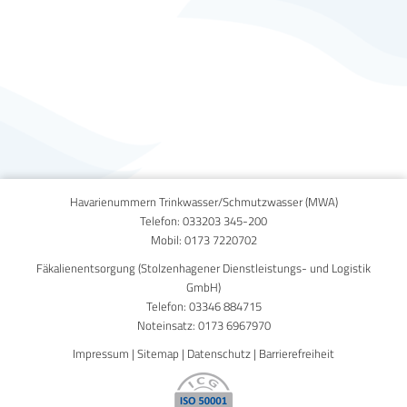
Published on
30. September 2020
Havarienummern Trinkwasser/Schmutzwasser (MWA)
Telefon:
033203 345-200
Mobil:
0173 7220702
Fäkalienentsorgung (Stolzenhagener Dienstleistungs- und Logistik
GmbH)
Telefon:
03346 884715
Noteinsatz:
0173 6967970
Impressum
|
Sitemap
|
Datenschutz
|
Barrierefreiheit