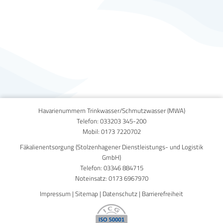
Published on
30. September 2020
Havarienummern Trinkwasser/Schmutzwasser (MWA)
Telefon:
033203 345-200
Mobil:
0173 7220702
Fäkalienentsorgung (Stolzenhagener Dienstleistungs- und Logistik
GmbH)
Telefon:
03346 884715
Noteinsatz:
0173 6967970
Impressum
|
Sitemap
|
Datenschutz
|
Barrierefreiheit