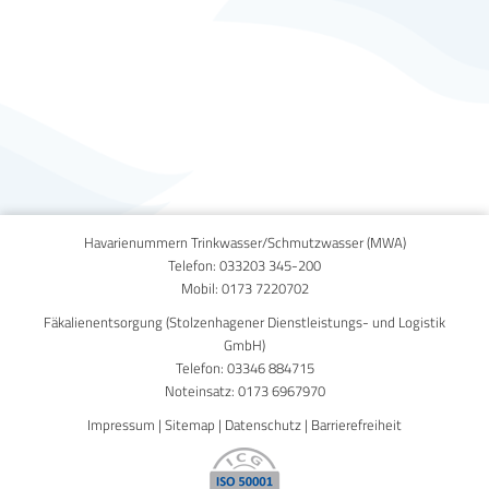
Published on
30. September 2020
Havarienummern Trinkwasser/Schmutzwasser (MWA)
Telefon:
033203 345-200
Mobil:
0173 7220702
Fäkalienentsorgung (Stolzenhagener Dienstleistungs- und Logistik
GmbH)
Telefon:
03346 884715
Noteinsatz:
0173 6967970
Impressum
|
Sitemap
|
Datenschutz
|
Barrierefreiheit