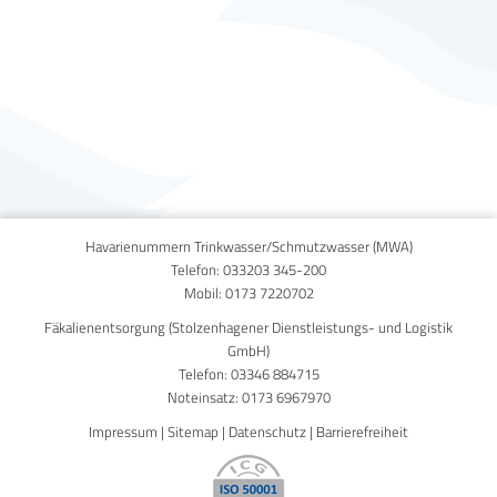
Published on
1. März 2021
Havarienummern Trinkwasser/Schmutzwasser (MWA)
Telefon:
033203 345-200
Mobil:
0173 7220702
Fäkalienentsorgung (Stolzenhagener Dienstleistungs- und Logistik
GmbH)
Telefon:
03346 884715
Noteinsatz:
0173 6967970
Impressum
|
Sitemap
|
Datenschutz
|
Barrierefreiheit