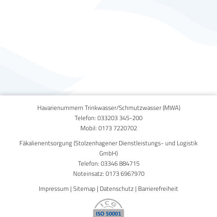
Published on
4. Februar 2014
Havarienummern Trinkwasser/Schmutzwasser (MWA)
Telefon:
033203 345-200
Mobil:
0173 7220702
Fäkalienentsorgung (Stolzenhagener Dienstleistungs- und Logistik
GmbH)
Telefon:
03346 884715
Noteinsatz:
0173 6967970
Impressum
|
Sitemap
|
Datenschutz
|
Barrierefreiheit