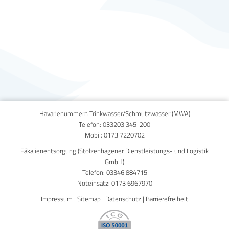
Published on
29. April 2014
Havarienummern Trinkwasser/Schmutzwasser (MWA)
Telefon:
033203 345-200
Mobil:
0173 7220702
Fäkalienentsorgung (Stolzenhagener Dienstleistungs- und Logistik
GmbH)
Telefon:
03346 884715
Noteinsatz:
0173 6967970
Impressum
|
Sitemap
|
Datenschutz
|
Barrierefreiheit