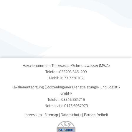
Published on
8. April 2016
Havarienummern Trinkwasser/Schmutzwasser (MWA)
Telefon:
033203 345-200
Mobil:
0173 7220702
Fäkalienentsorgung (Stolzenhagener Dienstleistungs- und Logistik
GmbH)
Telefon:
03346 884715
Noteinsatz:
0173 6967970
Impressum
|
Sitemap
|
Datenschutz
|
Barrierefreiheit