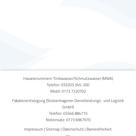
Published on
5. Dezember 2017
Havarienummern Trinkwasser/Schmutzwasser (MWA)
Telefon:
033203 345-200
Mobil:
0173 7220702
Fäkalienentsorgung (Stolzenhagener Dienstleistungs- und Logistik
GmbH)
Telefon:
03346 884715
Noteinsatz:
0173 6967970
Impressum
|
Sitemap
|
Datenschutz
|
Barrierefreiheit