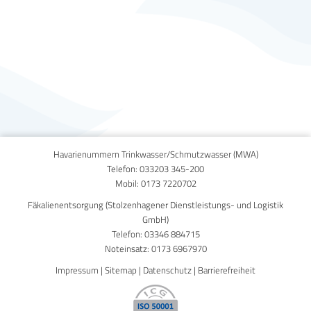
Published on
10. März 2014
Havarienummern Trinkwasser/Schmutzwasser (MWA)
Telefon:
033203 345-200
Mobil:
0173 7220702
Fäkalienentsorgung (Stolzenhagener Dienstleistungs- und Logistik
GmbH)
Telefon:
03346 884715
Noteinsatz:
0173 6967970
Impressum
|
Sitemap
|
Datenschutz
|
Barrierefreiheit