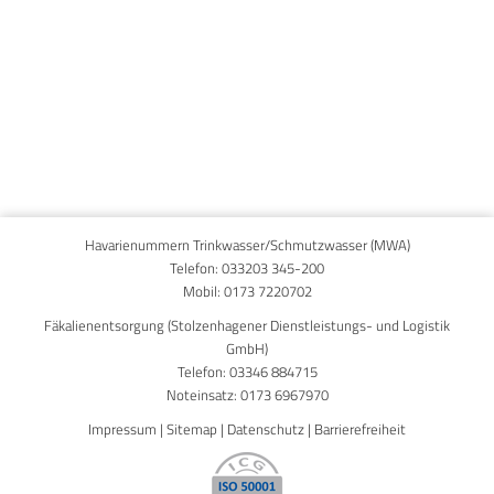
Published on
29. September 2014
Havarienummern Trinkwasser/Schmutzwasser (MWA)
Telefon:
033203 345-200
Mobil:
0173 7220702
Fäkalienentsorgung (Stolzenhagener Dienstleistungs- und Logistik
GmbH)
Telefon:
03346 884715
Noteinsatz:
0173 6967970
Impressum
|
Sitemap
|
Datenschutz
|
Barrierefreiheit