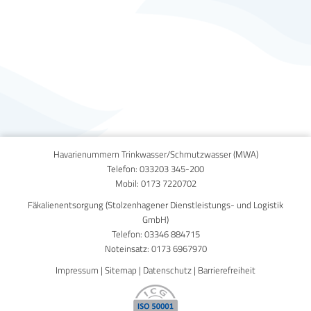
Published on
12. November 2014
Havarienummern Trinkwasser/Schmutzwasser (MWA)
Telefon:
033203 345-200
Mobil:
0173 7220702
Fäkalienentsorgung (Stolzenhagener Dienstleistungs- und Logistik
GmbH)
Telefon:
03346 884715
Noteinsatz:
0173 6967970
Impressum
|
Sitemap
|
Datenschutz
|
Barrierefreiheit