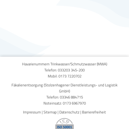
Published on
6. Juni 2023
Havarienummern Trinkwasser/Schmutzwasser (MWA)
Telefon:
033203 345-200
Mobil:
0173 7220702
Fäkalienentsorgung (Stolzenhagener Dienstleistungs- und Logistik
GmbH)
Telefon:
03346 884715
Noteinsatz:
0173 6967970
Impressum
|
Sitemap
|
Datenschutz
|
Barrierefreiheit