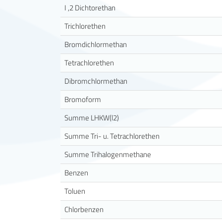
I ,2 Dichtorethan
Trichlorethen
Bromdichlormethan
Tetrachlorethen
Dibromchlormethan
Bromoform
Summe LHKW(l2)
Summe Tri- u. Tetrachlorethen
Summe Trihalogenmethane
Benzen
Toluen
Chlorbenzen