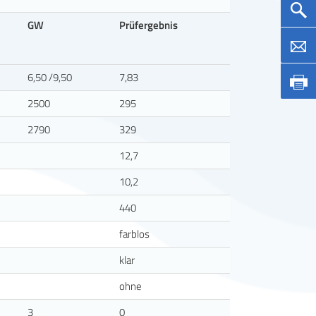
GW
Prüfergebnis
6,50 /9,50
7,83
2500
295
2790
329
12,7
10,2
440
farblos
klar
ohne
3
0