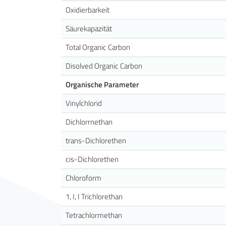
Oxidierbarkeit
Säurekapazität
Total Organic Carbon
Disolved Organic Carbon
Organische Parameter
Vinylchlorid
Dichlorrnethan
trans-Dichlorethen
cis-Dichlorethen
Chloroform
1, I, I Trichlorethan
Tetrachlormethan