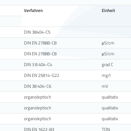
Verfahren
Einheit
DIN 38404-C5
DIN EN 27888-C8
μS/cm
DIN EN 27888-C8
μS/cm
DIN 3 8 404-C4
grad C
DIN EN 25814-G22
mg/l
DIN 38 404-C6
mV
organoleptisch
qualitativ
organoleptisch
qualitativ
organoleptisch
qualitativ
DIN EN 1622-83
TON