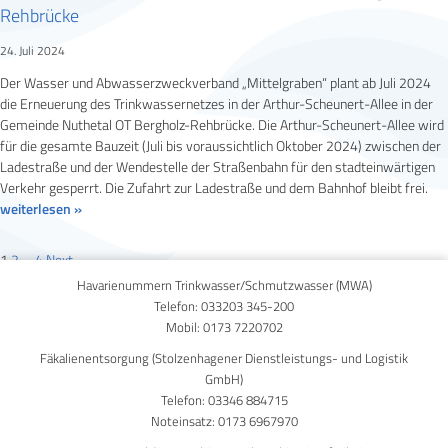
Rehbrücke
24. Juli 2024
Der Wasser und Abwasserzweckverband „Mittelgraben“ plant ab Juli 2024
die Erneuerung des Trinkwassernetzes in der Arthur-Scheunert-Allee in der
Gemeinde Nuthetal OT Bergholz-Rehbrücke. Die Arthur-Scheunert-Allee wird
für die gesamte Bauzeit (Juli bis voraussichtlich Oktober 2024) zwischen der
Ladestraße und der Wendestelle der Straßenbahn für den stadteinwärtigen
Verkehr gesperrt. Die Zufahrt zur Ladestraße und dem Bahnhof bleibt frei.
weiterlesen »
1
2
…
4
Next
→
Havarienummern Trinkwasser/Schmutzwasser (MWA)
Telefon:
033203 345-200
Mobil:
0173 7220702
Fäkalienentsorgung (Stolzenhagener Dienstleistungs- und Logistik
GmbH)
Telefon:
03346 884715
Noteinsatz:
0173 6967970